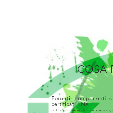
COSA P
Fornirti componenti d
certificati KNX
(attuatori, comandi, touch screen,