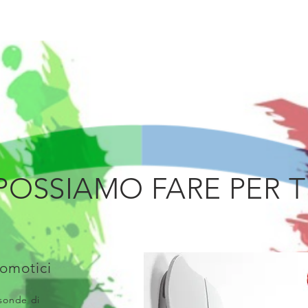
OSSIAMO FARE PER TE
omotici
 sonde di