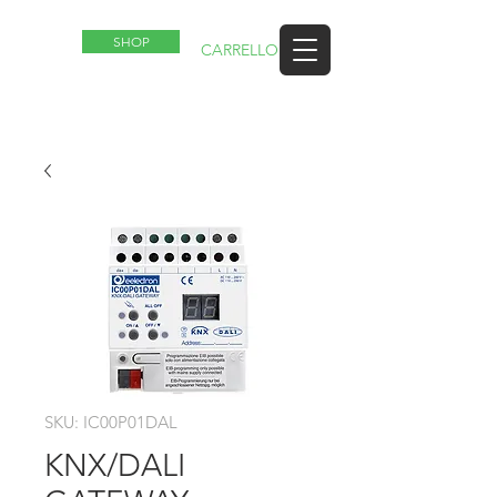
SHOP
IT
CARRELLO
SKU: IC00P01DAL
KNX/DALI